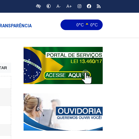
A-
A+
0°C
0°C
RANSPARÊNCIA
TAR