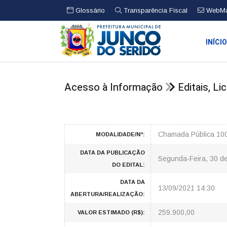
Glossário
Transparência Fiscal
WebMa
INÍCI
Acesso à Informação
Editais, L
Chamada Pública 10
MODALIDADE/Nº:
DATA DA PUBLICAÇÃO
Segunda-Feira, 30 d
DO EDITAL:
DATA DA
13/09/2021 14:30
ABERTURA/REALIZAÇÃO:
259.900,00
VALOR ESTIMADO (R$):