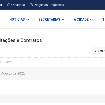
il
Ouvidoria
Perguntas Frequentes
O
NOTÍCIAS
SECRETARIAS
A CIDADE
T
icitações e Contratos
VOL
003/2021
e Agosto de 2021