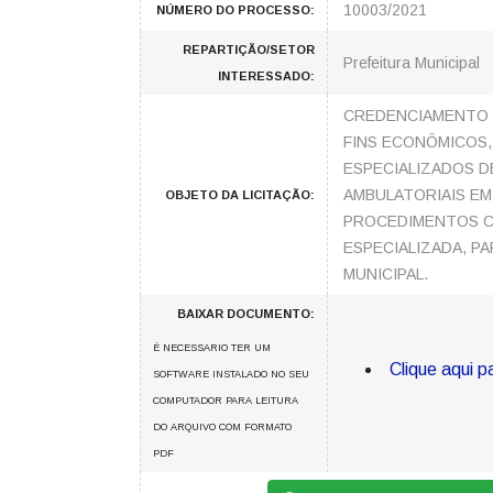
10003/2021
NÚMERO DO PROCESSO:
REPARTIÇÃO/SETOR
Prefeitura Municipal
INTERESSADO:
CREDENCIAMENTO D
FINS ECONÔMICOS,
ESPECIALIZADOS D
AMBULATORIAIS EM
OBJETO DA LICITAÇÃO:
PROCEDIMENTOS C
ESPECIALIZADA, P
MUNICIPAL.
BAIXAR DOCUMENTO:
É NECESSARIO TER UM
Clique aqui p
SOFTWARE INSTALADO NO SEU
COMPUTADOR PARA LEITURA
DO ARQUIVO COM FORMATO
PDF