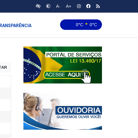
A-
A+
0°C
0°C
RANSPARÊNCIA
TAR