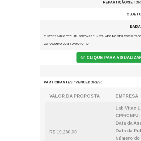
REPARTIÇÃO/SETOR
OBJETO
BAIX
É NECESSARIO TER UM SOFTWARE INSTALADO NO SEU COMPUTADO
DO ARQUIVO COM FORMATO PDF
CLIQUE PARA VISUALIZ
PARTICIPANTES / VENCEDORES:
VALOR DA PROPOSTA
EMPRESA
Lab Vitae L
CPF/CNPJ:
Data da Ass
Data da Pub
R$ 19.280,00
Número do 