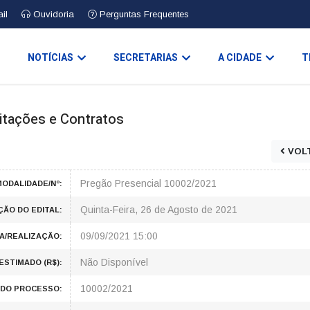
il
Ouvidoria
Perguntas Frequentes
O
NOTÍCIAS
SECRETARIAS
A CIDADE
T
icitações e Contratos
VOL
Pregão Presencial 10002/2021
ODALIDADE/Nº:
Quinta-Feira, 26 de Agosto de 2021
ÇÃO DO EDITAL:
09/09/2021 15:00
A/REALIZAÇÃO:
Não Disponível
ESTIMADO (R$):
10002/2021
DO PROCESSO: