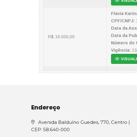
VISUAL
Flavia Kari
CPF/CNPJ:
1
Data da Ass
Data da Pub
R$ 18.000,00
Número do 
Vigência:
13
VISUAL
Endereço
Avenida Balduíno Guedes, 770, Centro |
CEP: 58.640-000