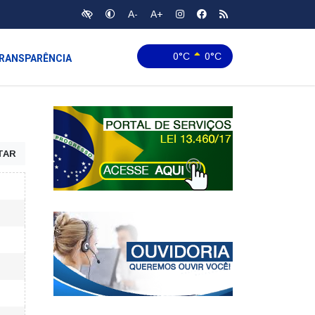
A-
A+
0°C
0°C
RANSPARÊNCIA
TAR