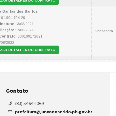
IZAR DETALHES DO CONTRATO
na Dantas dos Santos
01.904.754-20
inatura:
13/08/2021
licação:
17/08/2021
Vencedora
Contrato:
000100172021
/08/2022
IZAR DETALHES DO CONTRATO
Contato
(83) 3464-1069
prefeitura@juncodoserido.pb.gov.br