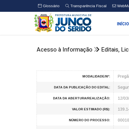
Glossário
Transparência Fiscal
WebMa
INÍCI
Acesso à Informação
Editais, L
Pregã
MODALIDADE/Nº:
Segun
DATA DA PUBLICAÇÃO DO EDITAL:
12/03
DATA DA ABERTURA/REALIZAÇÃO:
139.1
VALOR ESTIMADO (R$):
00010
NÚMERO DO PROCESSO: