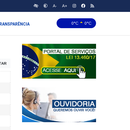
A-
A+
0°C
0°C
RANSPARÊNCIA
TAR