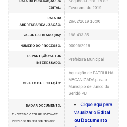
Segunda-Feira, 18 de
DATA DA PUBLICAÇÃO DO
Fevereiro de 2019
EDITAL:
DATA DA
28/02/2019 10:00
ABERTURA/REALIZAÇÃO:
198.433,35
VALOR ESTIMADO (R$):
00006/2019
NÚMERO DO PROCESSO:
REPARTIÇÃO/SETOR
Prefeitura Municipal
INTERESSADO:
Aquisição de PATRULHA
MECANIZADA para o
OBJETO DA LICITAÇÃO:
Município de Junco do
Seridó-PB
Clique aqui para
BAIXAR DOCUMENTO:
visualizar o
Edital
É NECESSARIO TER UM SOFTWARE
ou Documento
INSTALADO NO SEU COMPUTADOR