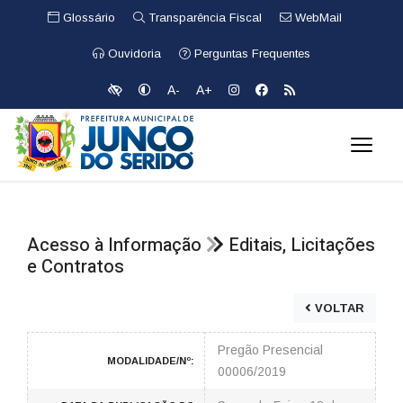
Glossário
Transparência Fiscal
WebMail
Ouvidoria
Perguntas Frequentes
A-
A+
Acesso à Informação
Editais, Licitações
e Contratos
VOLTAR
Pregão Presencial
MODALIDADE/Nº:
00006/2019