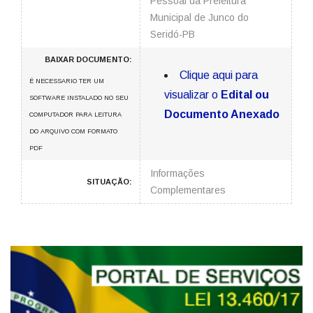
Pessoal da Prefeitura
Municipal de Junco do
Seridó-PB
BAIXAR DOCUMENTO:
Clique aqui para
É NECESSARIO TER UM
visualizar o
Edital ou
SOFTWARE INSTALADO NO SEU
Documento Anexado
COMPUTADOR PARA LEITURA
DO ARQUIVO COM FORMATO
PDF
Informações
SITUAÇÃO:
Complementares