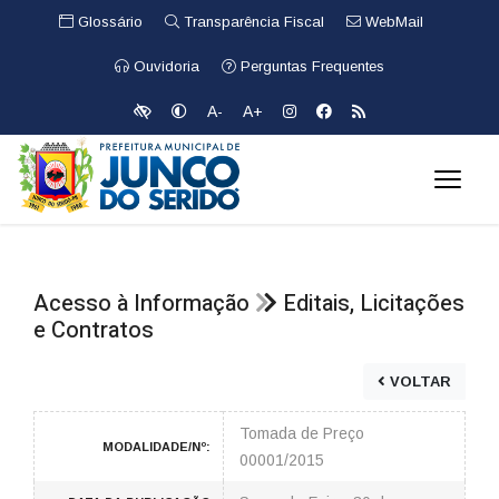
Glossário
Transparência Fiscal
WebMail
Ouvidoria
Perguntas Frequentes
A-
A+
Acesso à Informação
Editais, Licitações
e Contratos
VOLTAR
Tomada de Preço
MODALIDADE/Nº:
00001/2015