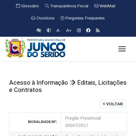
Glossário
Transparência Fiscal
WebMail
Ouvidoria
Perguntas Frequentes
A-
A+
Acesso à Informação
Editais, Licitações
e Contratos
VOLTAR
Pregão Presencial
MODALIDADE/Nº:
00007/2017