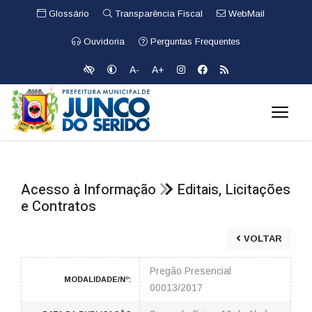
Glossário
Transparência Fiscal
WebMail
Ouvidoria
Perguntas Frequentes
A-
A+
Acesso à Informação
Editais, Licitações
e Contratos
VOLTAR
Pregão Presencial
MODALIDADE/Nº:
00013/2017