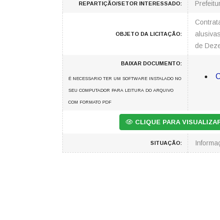
Prefeitu
REPARTIÇÃO/SETOR INTERESSADO:
Contrat
alusiva
OBJETO DA LICITAÇÃO:
de Dez
BAIXAR DOCUMENTO:
C
É NECESSARIO TER UM SOFTWARE INSTALADO NO
SEU COMPUTADOR PARA LEITURA DO ARQUIVO
COM FORMATO PDF
CLIQUE PARA VISUALIZ
Inform
SITUAÇÃO: