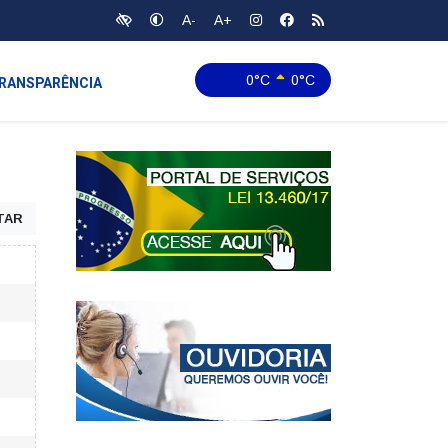
A-
A+
0°C
0°C
RANSPARÊNCIA
TAR