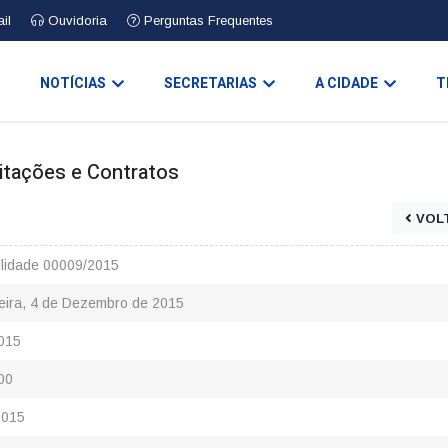
il
Ouvidoria
Perguntas Frequentes
O
NOTÍCIAS
SECRETARIAS
A CIDADE
T
icitações e Contratos
VOL
bilidade 00009/2015
eira, 4 de Dezembro de 2015
015
00
2015