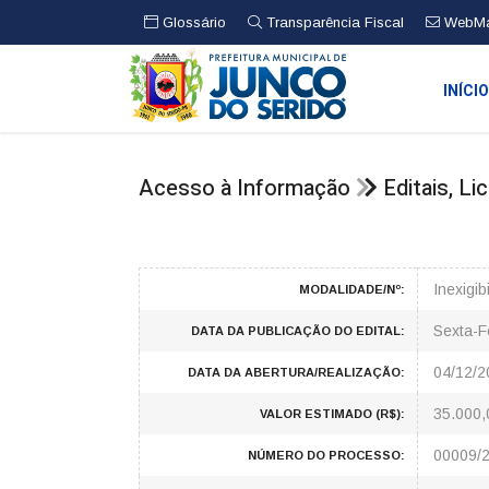
Glossário
Transparência Fiscal
WebMa
INÍCI
Acesso à Informação
Editais, L
Inexigi
MODALIDADE/Nº:
Sexta-F
DATA DA PUBLICAÇÃO DO EDITAL:
04/12/2
DATA DA ABERTURA/REALIZAÇÃO:
35.000,
VALOR ESTIMADO (R$):
00009/
NÚMERO DO PROCESSO: