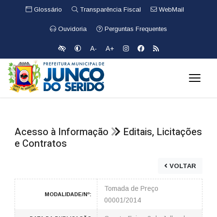
Glossário
Transparência Fiscal
WebMail
Ouvidoria
Perguntas Frequentes
A-
A+
Acesso à Informação
Editais, Licitações
e Contratos
VOLTAR
Tomada de Preço
MODALIDADE/Nº:
00001/2014