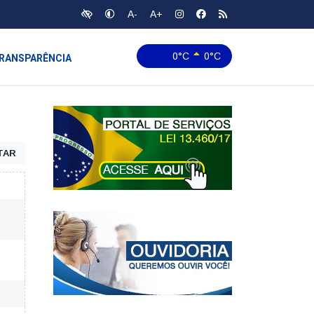
A-
A+
0°C
0°C
RANSPARÊNCIA
TAR