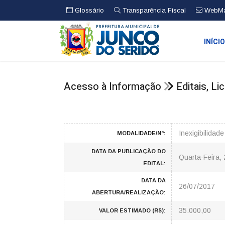
Glossário
Transparência Fiscal
WebMa
INÍCI
Acesso à Informação
Editais, L
Inexigibilidad
MODALIDADE/Nº:
DATA DA PUBLICAÇÃO DO
Quarta-Feira,
EDITAL:
DATA DA
26/07/2017
ABERTURA/REALIZAÇÃO:
35.000,00
VALOR ESTIMADO (R$):