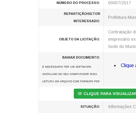
00007/2017
NÚMERO DO PROCESSO:
REPARTIÇÃO/SETOR
Prefeitura Mun
INTERESSADO:
Contratação d
empresário ex
OBJETO DA LICITAÇÃO:
Sede do Munic
BAIXAR DOCUMENTO:
Clique 
É NECESSARIO TER UM SOFTWARE
INSTALADO NO SEU COMPUTADOR PARA
LEITURA DO ARQUIVO COM FORMATO PDF
CLIQUE PARA VISUALIZ
Informações 
SITUAÇÃO: