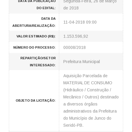
Segunda-Feira, 26 de Março
DATA DA PUBLICAÇÃO
de 2018
DO EDITAL:
DATA DA
11-04-2018 09:00
ABERTURA/REALIZAÇÃO:
1.153.596,92
VALOR ESTIMADO (R$):
00008/2018
NÚMERO DO PROCESSO:
REPARTIÇÃO/SETOR
Prefeitura Municipal
INTERESSADO:
Aquisição Parcelada de
MATERIAL DE CONSUMO
(Hidráulico / Construção /
Mecânico / Outros) destinado
OBJETO DA LICITAÇÃO:
a diversos órgãos
administrativos da Prefeitura
do Município de Junco do
Seridó-PB.