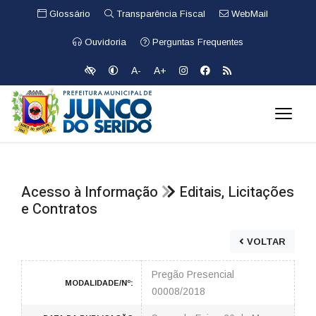
Glossário
Transparência Fiscal
WebMail
Ouvidoria
Perguntas Frequentes
A-
A+
Acesso à Informação
Editais, Licitações
e Contratos
VOLTAR
Pregão Presencial
MODALIDADE/Nº:
00008/2018