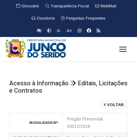
Glossário
Transparência Fiscal
WebMail
Ouvidoria
Perguntas Frequentes
A-
A+
Acesso à Informação
Editais, Licitações
e Contratos
VOLTAR
Pregão Presencial
MODALIDADE/Nº:
00012/2018