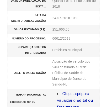
Quarta-Feira, 11 de Julho de
DATA DA PUBLICAÇÃO DO
2018
EDITAL:
DATA DA
24-07-2018 10:00
ABERTURA/REALIZAÇÃO:
251.666,66
VALOR ESTIMADO (R$):
00012/2018
NÚMERO DO PROCESSO:
REPARTIÇÃO/SETOR
Prefeitura Municipal
INTERESSADO:
Aquisição de veículo tipo
VAN destinado a Rede
Pública de Saúde do
OBJETO DA LICITAÇÃO:
Município de Junco do
Seridó-PB
Clique aqui para
BAIXAR DOCUMENTO:
visualizar o
Edital ou
É NECESSARIO TER UM