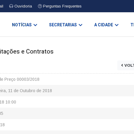
il
Ouvidoria
Perguntas Frequentes
O
NOTÍCIAS
SECRETARIAS
A CIDADE
T
icitações e Contratos
VOL
e Preço 00003/2018
eira, 11 de Outubro de 2018
18 10:00
85
018