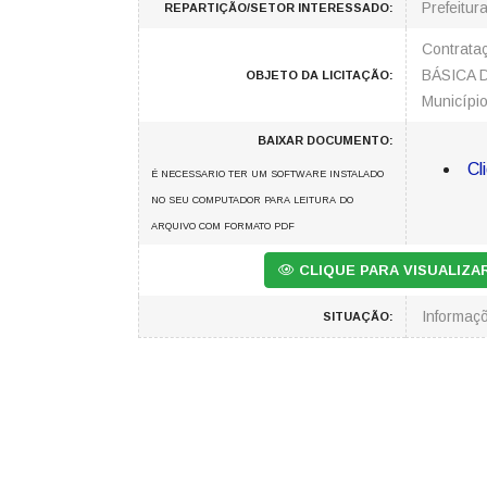
Prefeitur
REPARTIÇÃO/SETOR INTERESSADO:
Contrata
BÁSICA D
OBJETO DA LICITAÇÃO:
Municípi
BAIXAR DOCUMENTO:
Cl
É NECESSARIO TER UM SOFTWARE INSTALADO
NO SEU COMPUTADOR PARA LEITURA DO
ARQUIVO COM FORMATO PDF
CLIQUE PARA VISUALIZ
Informaç
SITUAÇÃO: