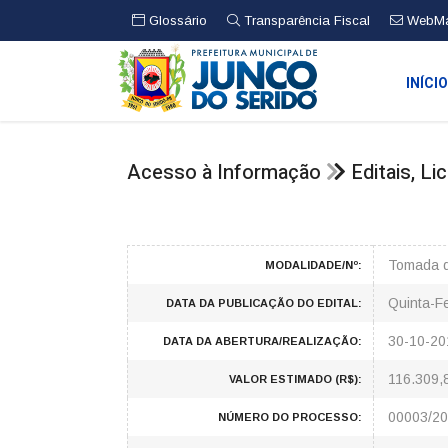
Glossário
Transparência Fiscal
WebMa
INÍCI
Acesso à Informação
Editais, L
Tomada d
MODALIDADE/Nº:
Quinta-F
DATA DA PUBLICAÇÃO DO EDITAL:
30-10-20
DATA DA ABERTURA/REALIZAÇÃO:
116.309,
VALOR ESTIMADO (R$):
00003/2
NÚMERO DO PROCESSO: