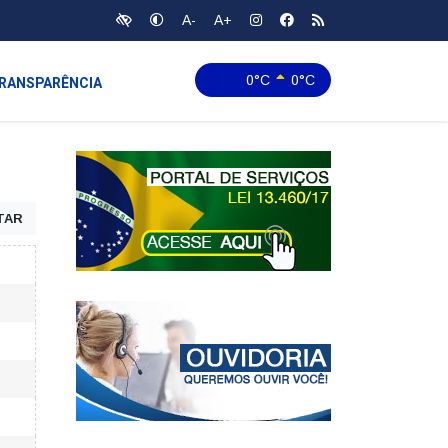
A-
A+
0°C
0°C
RANSPARÊNCIA
TAR