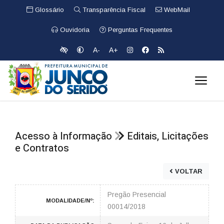
Glossário
Transparência Fiscal
WebMail
Ouvidoria
Perguntas Frequentes
A-
A+
Acesso à Informação
Editais, Licitações
e Contratos
VOLTAR
Pregão Presencial
MODALIDADE/Nº:
00014/2018