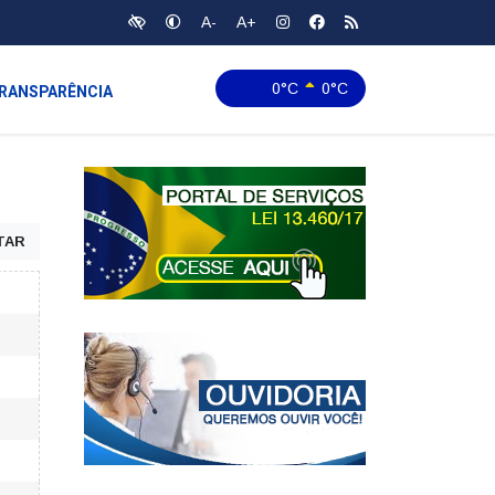
A-
A+
0°C
0°C
RANSPARÊNCIA
TAR