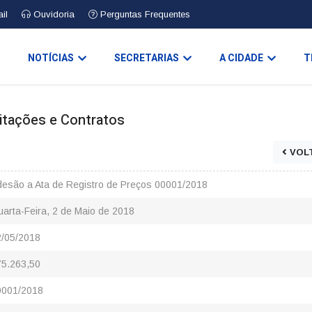
il
Ouvidoria
Perguntas Frequentes
O
NOTÍCIAS
SECRETARIAS
A CIDADE
T
icitações e Contratos
VOL
esão a Ata de Registro de Preços 00001/2018
arta-Feira, 2 de Maio de 2018
2/05/2018
75.263,50
0001/2018