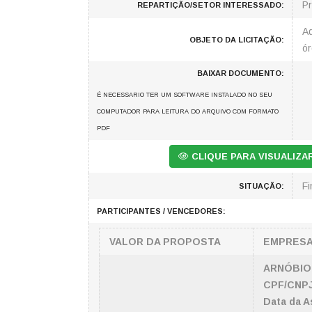
Pr
REPARTIÇÃO/SETOR INTERESSADO:
A
OBJETO DA LICITAÇÃO:
ór
BAIXAR DOCUMENTO:
É NECESSARIO TER UM SOFTWARE INSTALADO NO SEU
COMPUTADOR PARA LEITURA DO ARQUIVO COM FORMATO
PDF
CLIQUE PARA VISUALIZ
Fi
SITUAÇÃO:
PARTICIPANTES / VENCEDORES:
VALOR DA PROPOSTA
EMPRES
ARNÓBIO 
CPF/CNPJ
Data da A