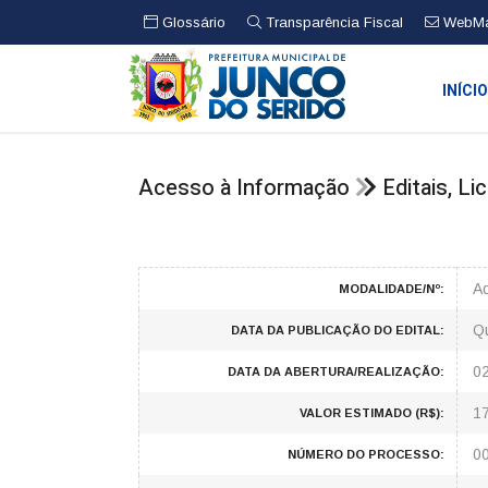
Glossário
Transparência Fiscal
WebMa
INÍCI
Acesso à Informação
Editais, L
Ad
MODALIDADE/Nº:
Qu
DATA DA PUBLICAÇÃO DO EDITAL:
0
DATA DA ABERTURA/REALIZAÇÃO:
1
VALOR ESTIMADO (R$):
0
NÚMERO DO PROCESSO: