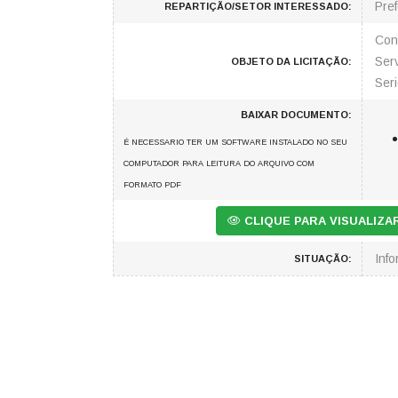
Pref
REPARTIÇÃO/SETOR INTERESSADO:
Con
Ser
OBJETO DA LICITAÇÃO:
Ser
BAIXAR DOCUMENTO:
É NECESSARIO TER UM SOFTWARE INSTALADO NO SEU
COMPUTADOR PARA LEITURA DO ARQUIVO COM
FORMATO PDF
CLIQUE PARA VISUALIZ
Inf
SITUAÇÃO: