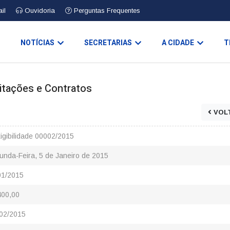
il
Ouvidoria
Perguntas Frequentes
O
NOTÍCIAS
SECRETARIAS
A CIDADE
T
icitações e Contratos
VOL
xigibilidade 00002/2015
unda-Feira, 5 de Janeiro de 2015
01/2015
400,00
02/2015