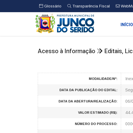
Glossário
Transparência Fiscal
WebMa
INÍCI
Acesso à Informação
Editais, L
Ine
MODALIDADE/Nº:
Seg
DATA DA PUBLICAÇÃO DO EDITAL:
06/
DATA DA ABERTURA/REALIZAÇÃO:
44.
VALOR ESTIMADO (R$):
000
NÚMERO DO PROCESSO: