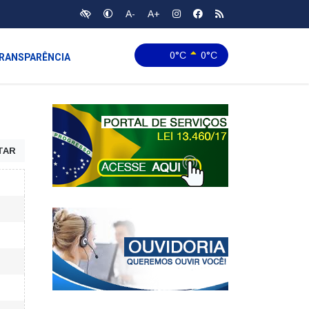
A-
A+
0°C
0°C
RANSPARÊNCIA
TAR